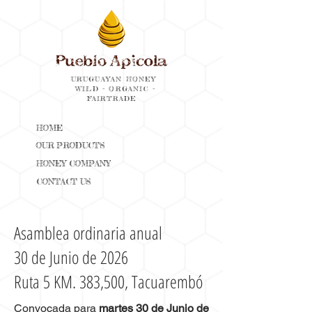
URUGUAYAN HONEY
WILD - ORGANIC -
FAIRTRADE
HOME
OUR PRODUCTS
HONEY COMPANY
CONTACT US
Asamblea ordinaria anual
30 de Junio de 2026
Ruta 5 KM. 383,500, Tacuarembó
Convocada para
martes 30 de Junio de